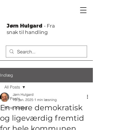
Jørn Hulgard
- Fra
snak til handling
Indlæg
All Posts
Jørn Hulgard
All Posts
19. jan. 2025
1 min læsning
En mere demokratisk
Mine indlæg
og ligeværdig fremtid
for hele kommunen