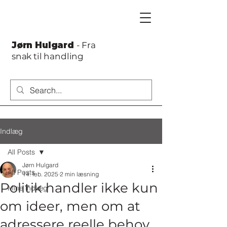
Jørn Hulgard
- Fra
snak til handling
Indlæg
All Posts
Jørn Hulgard
All Posts
14. feb. 2025
2 min læsning
Politik handler ikke kun
Mine indlæg
om ideer, men om at
adressere reelle behov