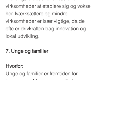
virksomheder at etablere sig og vokse 
her. Iværksættere og mindre 
virksomheder er især vigtige, da de 
ofte er drivkraften bag innovation og 
lokal udvikling.
7. Unge og familier
Hvorfor:
Unge og familier er fremtiden for 
kommunen. Mange unge efterlyser 
bedre fritidstilbud, og familier vil have 
tryghed, gode skoler og stærke 
dagtilbud. Hvis vi ikke kan tilbyde det, 
risikerer vi, at de vælger at bosætte sig 
andre steder. Derfor skal vi gøre Køge 
til en kommune, hvor både børn, unge 
og forældre trives – og bliver boende.