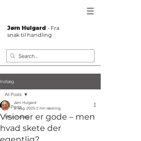
Jørn Hulgard
- Fra
snak til handling
Indlæg
All Posts
Jørn Hulgard
All Posts
3. aug. 2025
2 min læsning
Visioner er gode – men
Mine indlæg
hvad skete der
egentlig?