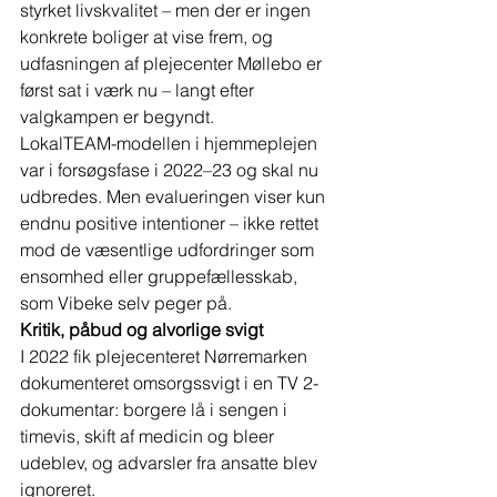
styrket livskvalitet – men der er ingen 
konkrete boliger at vise frem, og 
udfasningen af plejecenter Møllebo er 
først sat i værk nu – langt efter 
valgkampen er begyndt.
LokalTEAM-modellen i hjemmeplejen 
var i forsøgsfase i 2022–23 og skal nu 
udbredes. Men evalueringen viser kun 
endnu positive intentioner – ikke rettet 
mod de væsentlige udfordringer som 
ensomhed eller gruppefællesskab, 
som Vibeke selv peger på. 
Kritik, påbud og alvorlige svigt
I 2022 fik plejecenteret Nørremarken 
dokumenteret omsorgssvigt i en TV 2-
dokumentar: borgere lå i sengen i 
timevis, skift af medicin og bleer 
udeblev, og advarsler fra ansatte blev 
ignoreret. 